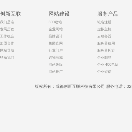
创新互联
网站建设
服务产品
我们是谁
800建站
域名注册
发展历程
企业网站
虚拟主机
工作机会
品牌设计
云服务器
加盟合作
集团官网
服务器租用
网站导航
行业门户
服务器托管
联系我们
购物商城
企业邮箱
网站改版
企业 400电话
网站推广
企业短信
版权所有：成都创新互联科技有限公司 服务电话：028-869