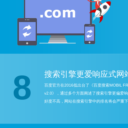
8
搜索引擎更爱响应式网
百度官方在2016低出台了《百度搜索MOBIL F
v2.0》，通过多个方面阐述了搜索引擎更偏爱
好度不高，网站在搜索引擎中的排名将会严重