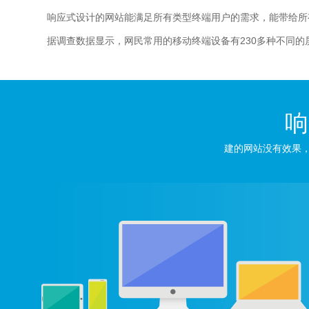
响应式设计的网站能满足所有类型终端用户的需求，能带给所
据调查数据显示，网民常用的移动终端设备有230多种不同的
响
建的网站没有效果