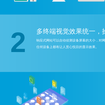
2
多终端视觉效果统一，
响应式网站可以自动侦测设备屏幕的大小，对
任何设备上都有让人赏心悦目的显示效果。