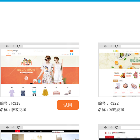
编号：R318
编号：R322
试用
名称：服装商城
名称：家电商城