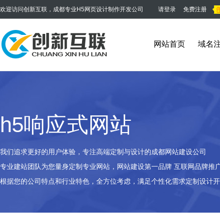
欢迎访问创新互联，成都专业H5网页设计制作开发公司
请登录
免费注册
网站首页
域名
h5响应式网站
我们追求更好的用户体验，专注高端定制与设计的成都网站建设公司
专业建站团队为您量身定制专业网站，网站建设第一品牌 互联网品牌推
根据您的公司特点和行业特色，全方位考虑，满足个性化需求定制设计开