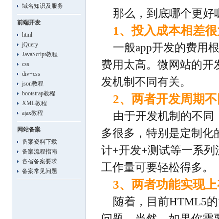
域名知识及服务
那么，到底哪个更好
前端开发
1、投入成本相差很
html
jQuery
一般app开发的费
JavaScript教程
费用太高。微网站的开
css
div+css
发机制不同有关。
json教程
bootstrap教程
2、两者开发周期不
XML教程
ajax教程
由于开发机制的不同
网站备案
多很多，特别是定制化
备案资料下载
计+开发+测试等一系
备案流程指南
各省备案要求
工作量可要轻松得多。
备案常见问题
3、两者功能实现上
随着，目前HTML
问题，当然，如果你需