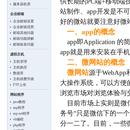
供长期的PC端+移动端
服务器机房
站制作、app开发是
企业邮箱
好的微站就要注意好微
企业邮箱设置
企业邮箱优势
一、app的概念
邮箱其他问题
邮箱功能讲解
app即Applicat
邮箱收发问题
app就是用来安装在手
虚拟主机
二、微网站的概念
主机管理
主机购买
微网站
源于WebApp
数据库
主机续费升级
大操作系统，可以方便
FTP上传
浏览市场对浏览体验与
网站程序
目前市场上实则是微信
java教程
asp程序
务号”只是微信下的一
asp.net程序
vb编程
分一二了。目前，一些
php程序